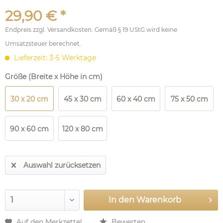
29,90 € *
Endpreis zzgl.
Versandkosten
. Gemäß § 19 UStG wird keine
Umsatzsteuer berechnet.
Lieferzeit: 3-5 Werktage
Größe (Breite x Höhe in cm)
30 x 20 cm
45 x 30 cm
60 x 40 cm
75 x 50 cm
90 x 60 cm
120 x 80 cm
Auswahl zurücksetzen
In den
Warenkorb
Auf den Merkzettel
Bewerten