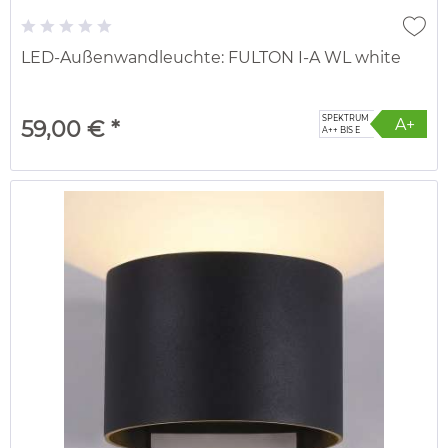
LED-Außenwandleuchte: FULTON I-A WL white
SPEKTRUM
A+
59,00 € *
A++ BIS E