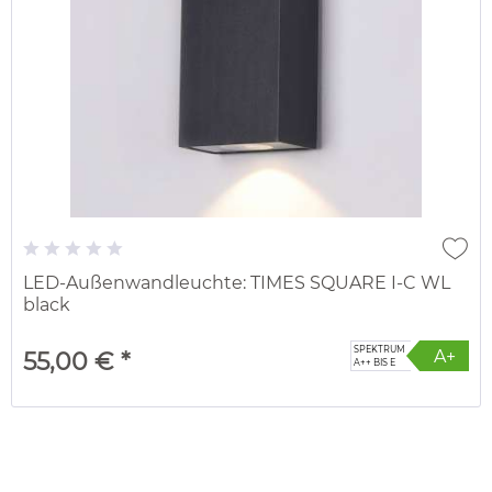
LED-Außenwandleuchte: TIMES SQUARE I-C WL
black
SPEKTRUM
A+
55,00 € *
A++ BIS E