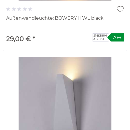
Außenwandleuchte: BOWERY II WL black
SPEKTRUM
A++
29,00 € *
A++ BIS E