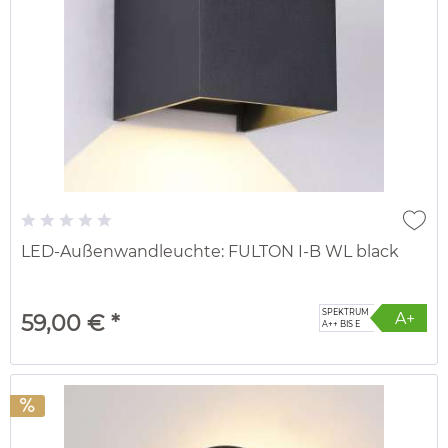
LED-Außenwandleuchte: FULTON I-B WL black
SPEKTRUM
A+
59,00 € *
A++ BIS E