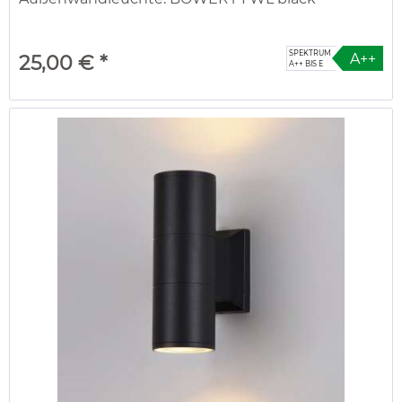
SPEKTRUM
A++
25,00 € *
A++ BIS E