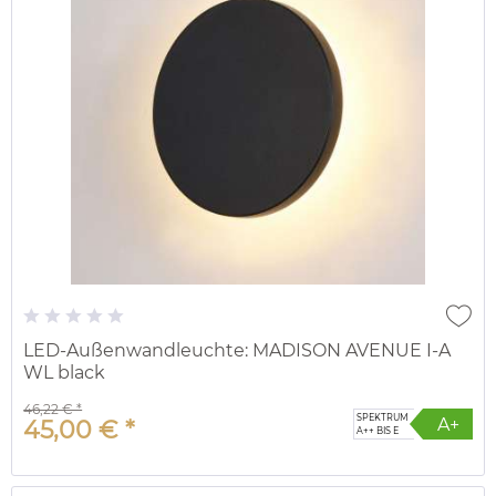
LED-Außenwandleuchte: MADISON AVENUE I-A
WL black
46,22 € *
SPEKTRUM
A+
45,00 € *
A++ BIS E