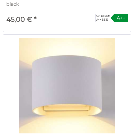
black
SPEKTRUM
A++
45,00 € *
A++ BIS E