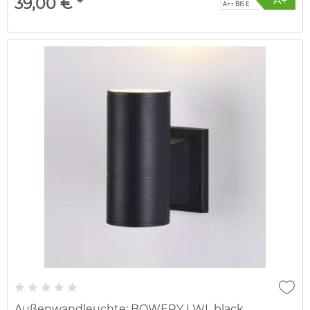
A+
39,00 € *
A++ BIS E
Außenwandleuchte: BOWERY I WL black