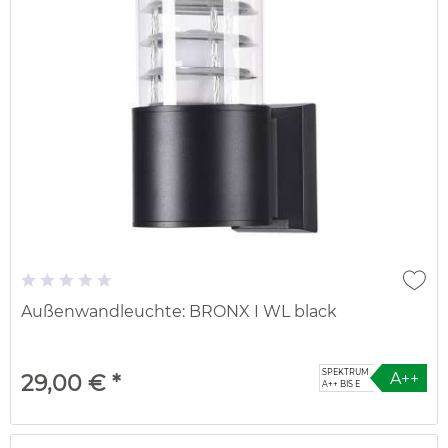
Außenwandleuchte: BRONX I WL black
SPEKTRUM
A++
29,00 € *
A++ BIS E