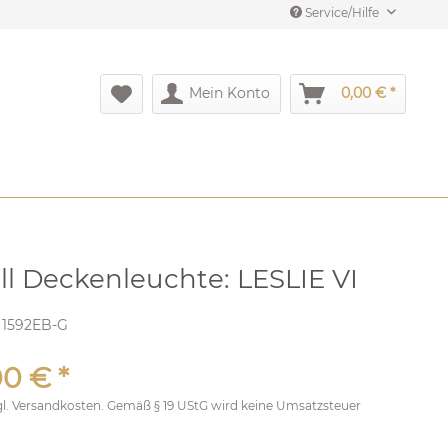
Service/Hilfe
Mein Konto
0,00 € *
all Deckenleuchte: LESLIE VI
:
1592EB-G
0 € *
gl.
Versandkosten
. Gemäß § 19 UStG wird keine Umsatzsteuer