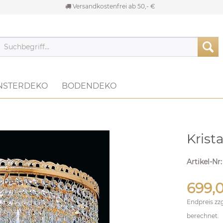
Versandkostenfrei ab 50,- €
NSTERDEKO
BODENDEKO
Krist
Artikel-Nr
699,0
Endpreis zz
berechnet.