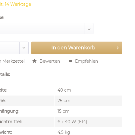
it: 14 Werktage
be:
In den
Warenkorb
n Merkzettel
Bewerten
Empfehlen
ails:
ite:
40 cm
he:
25 cm
hängung:
15 cm
chtmittel:
6 x 40 W (E14)
wicht:
4,5 kg