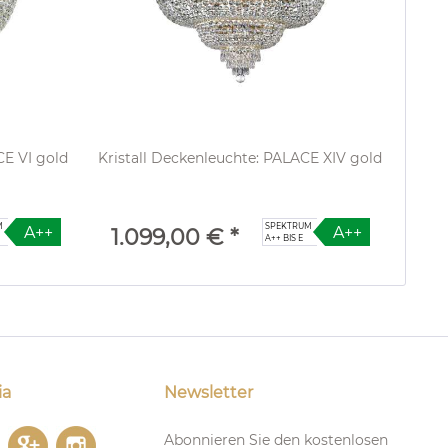
CE VI gold
Kristall Deckenleuchte: PALACE XIV gold
M
SPEKTRUM
A++
A++
1.099,00 € *
A++ BIS E
ia
Newsletter
Abonnieren Sie den kostenlosen