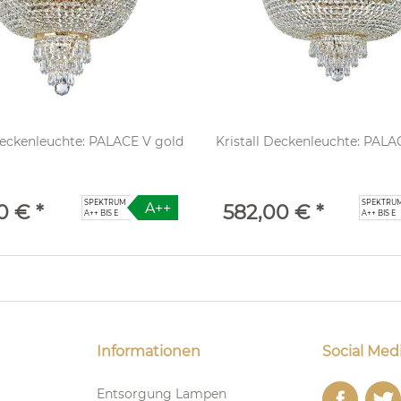
Deckenleuchte: PALACE V gold
Kristall Deckenleuchte: PALA
SPEKTRUM
SPEKTRU
A++
0 € *
582,00 € *
A++ BIS E
A++ BIS E
Informationen
Social Med
Entsorgung Lampen