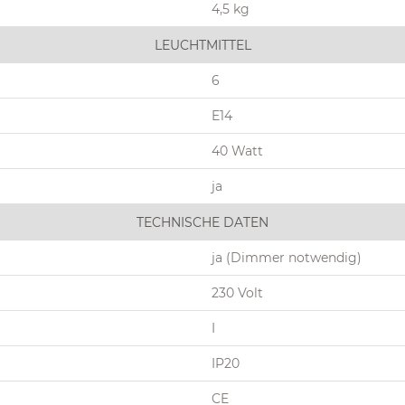
4,5 kg
LEUCHTMITTEL
6
E14
40 Watt
ja
TECHNISCHE DATEN
ja (Dimmer notwendig)
230 Volt
I
IP20
CE