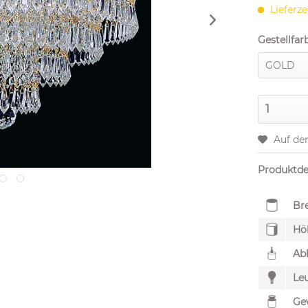
Lieferze
Gestellfar
Auf de
Produktdet
Bre
Hö
Ab
Leu
Ge