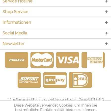
Service Hotline
Shop Service
Informationen
Social Media
Newsletter
* Alle Preise sind Endpreise zzgl.
Versandkosten
. Gemäß § 19 UStG
Diese Website verwendet Cookies, um Ihnen die
wird keine Umsatzsteuer berechnet.
bestmögliche Funktionalität bieten zu können.