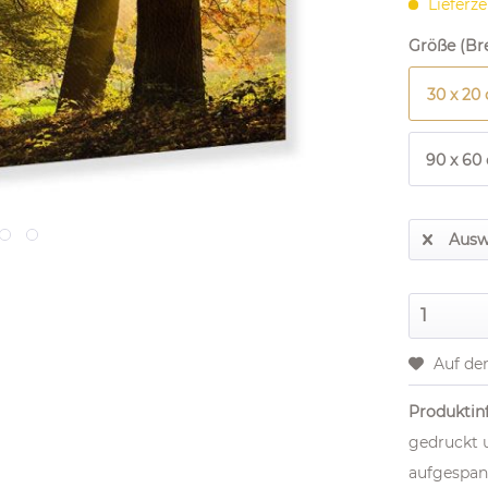
Lieferze
Größe (Bre
30 x 20
90 x 60
Ausw
Auf de
Produktinf
gedruckt 
aufgespan