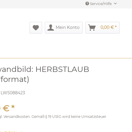
Service/Hilfe
Mein Konto
0,00 € *
wandbild: HERBSTLAUB
format)
:
LW5088423
 € *
gl.
Versandkosten
. Gemäß § 19 UStG wird keine Umsatzsteuer