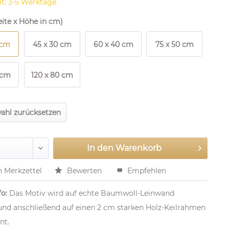
it: 3-5 Werktage
ite x Höhe in cm)
 cm
45 x 30 cm
60 x 40 cm
75 x 50 cm
 cm
120 x 80 cm
ahl zurücksetzen
In den
Warenkorb
n Merkzettel
Bewerten
Empfehlen
o:
Das Motiv wird auf echte Baumwoll-Leinwand
und anschließend auf einen 2 cm starken Holz-Keilrahmen
nt.