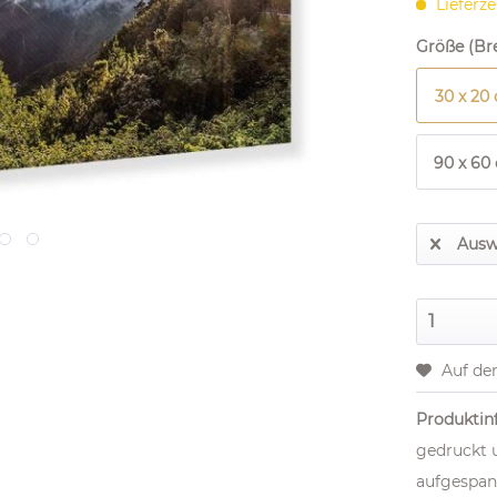
Lieferze
Größe (Bre
30 x 20
90 x 60
Ausw
Auf de
Produktinf
gedruckt 
aufgespan