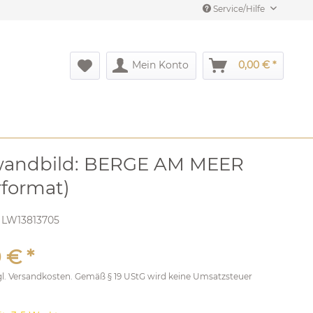
Service/Hilfe
Mein Konto
0,00 € *
wandbild: BERGE AM MEER
format)
:
LW13813705
 € *
gl.
Versandkosten
. Gemäß § 19 UStG wird keine Umsatzsteuer