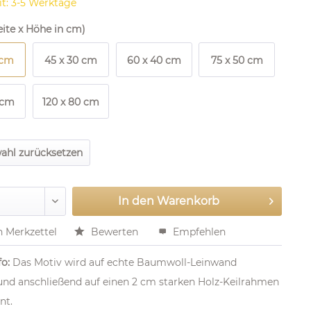
it: 3-5 Werktage
ite x Höhe in cm)
 cm
45 x 30 cm
60 x 40 cm
75 x 50 cm
 cm
120 x 80 cm
ahl zurücksetzen
In den
Warenkorb
n Merkzettel
Bewerten
Empfehlen
o:
Das Motiv wird auf echte Baumwoll-Leinwand
und anschließend auf einen 2 cm starken Holz-Keilrahmen
nt.