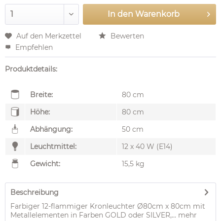
In den
Warenkorb
Auf den Merkzettel
Bewerten
Empfehlen
Produktdetails:
Breite:
80 cm
Höhe:
80 cm
Abhängung:
50 cm
Leuchtmittel:
12 x 40 W (E14)
Gewicht:
15,5 kg
Beschreibung
Farbiger 12-flammiger Kronleuchter Ø80cm x 80cm mit
Metallelementen in Farben GOLD oder SILVER,...
mehr