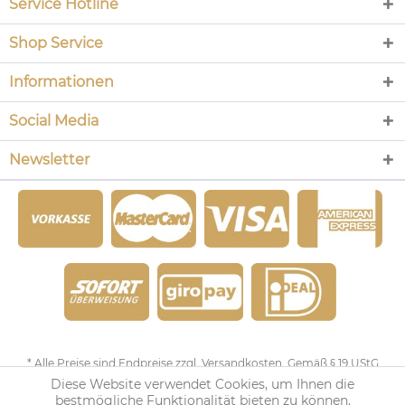
Service Hotline
Shop Service
Informationen
Social Media
Newsletter
* Alle Preise sind Endpreise zzgl.
Versandkosten
. Gemäß § 19 UStG
Diese Website verwendet Cookies, um Ihnen die
wird keine Umsatzsteuer berechnet.
bestmögliche Funktionalität bieten zu können.