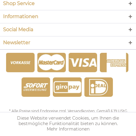
Shop Service
Informationen
Social Media
Newsletter
* Alle Preise sind Endpreise zzgl.
Versandkosten
. Gemäß § 19 UStG
Diese Website verwendet Cookies, um Ihnen die
wird keine Umsatzsteuer berechnet.
bestmögliche Funktionalität bieten zu können.
Mehr Informationen
Copyright © 2015 LUNAPOINT - Alle Rechte vorbehalten.