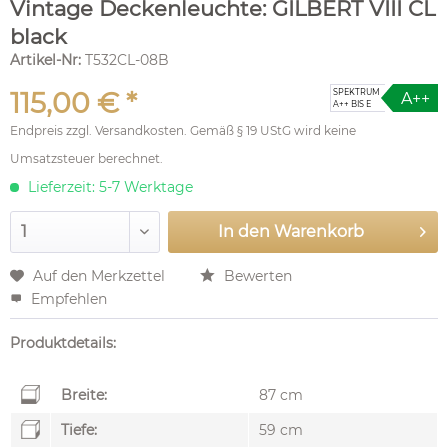
Vintage Deckenleuchte: GILBERT VIII CL
black
Artikel-Nr:
T532CL-08B
115,00 € *
SPEKTRUM
A++
A++ BIS E
Endpreis zzgl.
Versandkosten
. Gemäß § 19 UStG wird keine
Umsatzsteuer berechnet.
Lieferzeit: 5-7 Werktage
In den
Warenkorb
Auf den Merkzettel
Bewerten
Empfehlen
Produktdetails:
Breite:
87 cm
Tiefe:
59 cm