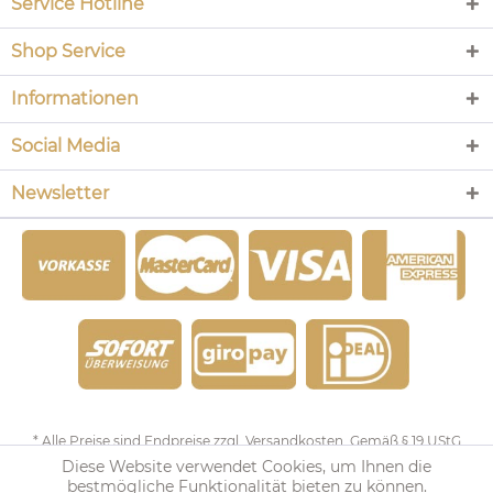
Service Hotline
Shop Service
Informationen
Social Media
Newsletter
* Alle Preise sind Endpreise zzgl.
Versandkosten
. Gemäß § 19 UStG
Diese Website verwendet Cookies, um Ihnen die
wird keine Umsatzsteuer berechnet.
bestmögliche Funktionalität bieten zu können.