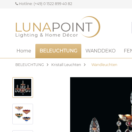
Hotline: (+49) 0 1522 899 40 82
Home
BELEUCHTUNG
WANDDEKO
FE
BELEUCHTUNG
Kristall Leuchten
Wandleuchten