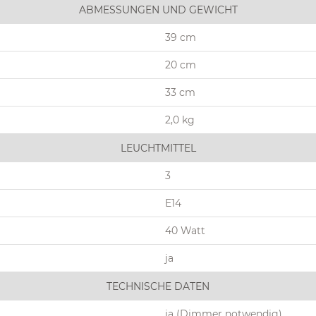
ABMESSUNGEN UND GEWICHT
39 cm
20 cm
33 cm
2,0 kg
LEUCHTMITTEL
3
E14
40 Watt
ja
TECHNISCHE DATEN
ja (Dimmer notwendig)