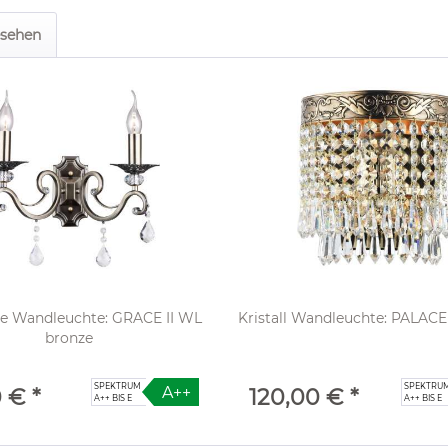
esehen
he Wandleuchte: GRACE II WL
Kristall Wandleuchte: PALACE
bronze
SPEKTRUM
SPEKTRU
A++
 € *
120,00 € *
A++ BIS E
A++ BIS E