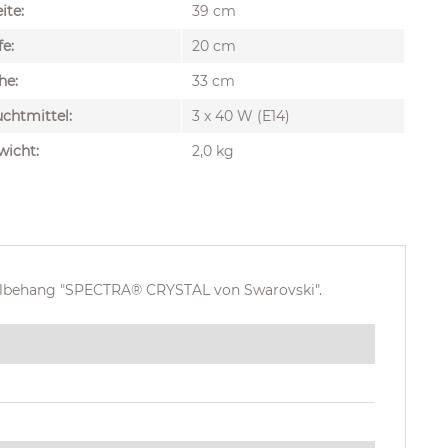
ite:
39 cm
fe:
20 cm
he:
33 cm
chtmittel:
3 x 40 W (E14)
wicht:
2,0 kg
allbehang "SPECTRA® CRYSTAL von Swarovski".