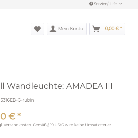
Service/Hilfe
Mein Konto
0,00 € *
all Wandleuchte: AMADEA III
:
5316EB-G-rubin
0 € *
gl.
Versandkosten
. Gemäß § 19 UStG wird keine Umsatzsteuer