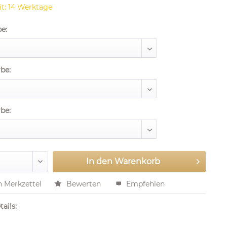
it: 14 Werktage
be:
be:
be:
In den
Warenkorb
n Merkzettel
Bewerten
Empfehlen
ails: