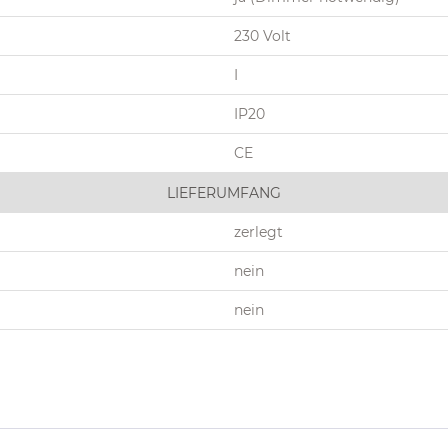
230 Volt
I
IP20
CE
LIEFERUMFANG
zerlegt
nein
nein