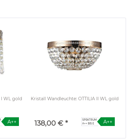
 I WL gold
Kristall Wandleuchte: OTTILIA II WL gold
M
SPEKTRUM
A++
A++
138,00 € *
A++ BIS E