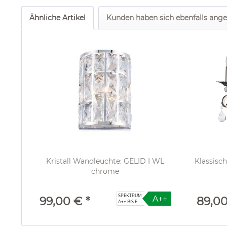
Ähnliche Artikel
Kunden haben sich ebenfalls ang
Kristall Wandleuchte: GELID I WL
Klassisc
chrome
SPEKTRUM
A++
99,00 € *
89,00
A++ BIS E